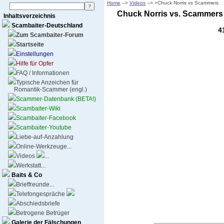
Home
-->
Videos
--> >Chuck Norris vs Scammers
Chuck Norris vs. Scammers
Inhaltsverzeichnis
Scambaiter-Deutschland
4
Zum Scambaiter-Forum
Startseite
Einstellungen
Hilfe für Opfer
FAQ / Informationen
Typische Anzeichen für
Romantik-Scammer (engl.)
Scammer-Datenbank (BETA!)
Scambaiter-Wiki
Scambaiter-Facebook
Scambaiter-Youtube
Liebe-auf-Anzahlung
Online-Werkzeuge...
Videos
...
Werkstatt...
Baits & Co
Brieffreunde...
Telefongespräche
Abschiedsbriefe
Betrogene Betrüger
Galerie der Fälschungen