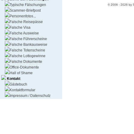
Typische Fälschungen
© 2006 - 2026 by 
Scammer-Briefpost
Personenfotos...
Falsche Reisepässe
Falsche Visa
Falsche Ausweise
Falsche Führerscheine
Falsche Bankausweise
Falsche Totenscheine
Falsche Lottogewinne
Falsche Dokumente
Office-Dokumente
Hall of Shame
Kontakt
Gästebuch
Kontaktformular
Impressum / Datenschutz